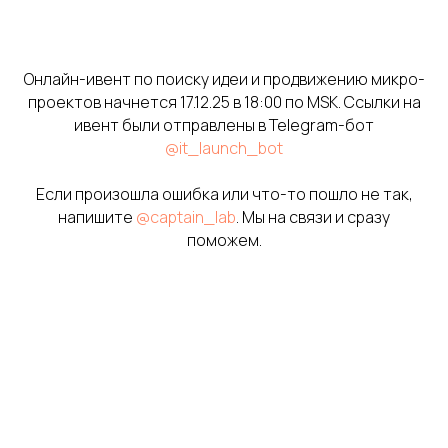
Онлайн-ивент по поиску идеи и продвижению микро-
проектов начнется 17.12.25 в 18:00 по MSK. Ссылки на
ивент были отправлены в Telegram-бот
@it_launch_bot
Если произошла ошибка или что-то пошло не так,
напишите
@captain_lab
. Мы на связи и сразу
поможем.